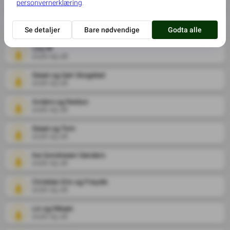
2026-05-28
Brita Bakke
2026-05-28
Ulla 🫶
2026-05-28
Sissel og Geir Skogstad
2026-05-28
Anders og Reidun
2026-05-28
Sissel og Tom
2026-05-28
Ine Sondresen Sanders
2026-05-28
Christian Eric og Frøydis
2026-05-28
Liv og Mikael
2026-05-28