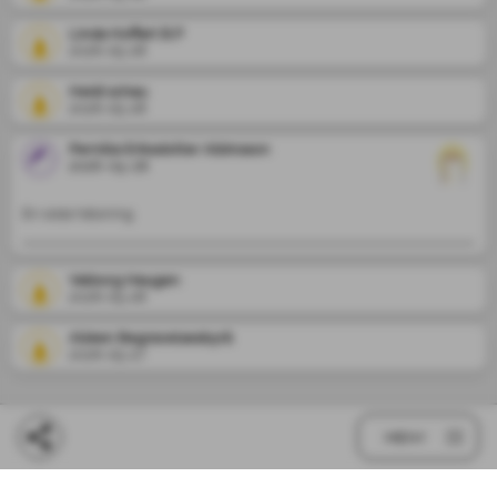
Linda Hoffart B.P
2026-05-28
Heidi schau
2026-05-28
Pernilla Eriksdotter Albinsson
2026-05-28
En sista hälsning 
Valborg Haugen
2026-05-28
Alléen Begravelsesbyrå
2026-05-27
MENY