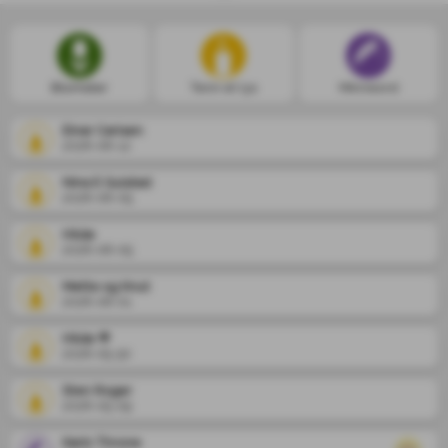
kamp mamma, og min kjærlighet til deg falmer aldri. Nå 
er du fri fra mørket, og trygg i lyset på den andre siden. 

Hvil i fred,

Blomster
Tenn et lys
Minneord
Alltid med oss i våre hjerter ❤️

Einar Carlsen
2026-06-12
Begravelse Hovin Kirke, Jessheim

Nina E Gulstad
2026-06-05
Hilde
2026-06-05
Mette og Knut
2026-06-01
Hilde 🌹
2026-05-30
Sten Roger
2026-05-29
Karin Throne